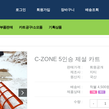
로그인
회원가입
장바구니
배송조회
부품판매
카트공구/소모품
기획상품
C-ZONE 5인승 제설 카트
판매가격 :
회원공개
제조사 :
지티
원산지 :
국산
배송비 :
착불 4,500원
제품상태 :
수량 :
-